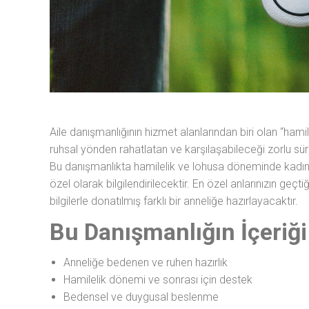
Aile danışmanlığının hizmet alanlarından biri olan “hami
ruhsal yönden rahatlatan ve karşılaşabileceği zorlu sür
Bu danışmanlıkta hamilelik ve lohusa döneminde kadını
özel olarak bilgilendirilecektir. En özel anlarınızın geç
bilgilerle donatılmış farklı bir anneliğe hazırlayacaktır.
Bu Danışmanlığın İçeriği
Anneliğe bedenen ve ruhen hazırlık
Hamilelik dönemi ve sonrası için destek
Bedensel ve duygusal beslenme