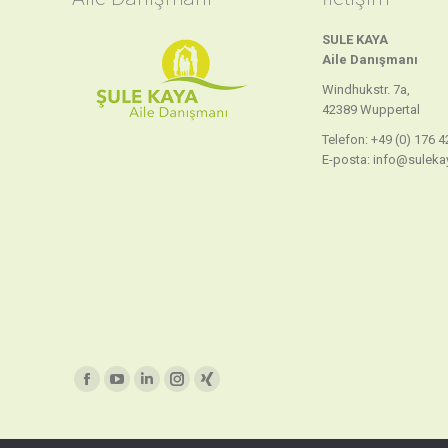
SULE KAYA
Aile
Danışmanı
Windhukstr. 7a,
42389 Wuppertal
Telefon: +49 (0) 176 4
E-posta: info@suleka
Find us on:
Facebook
YouTube
Linkedin
Instagram
XING
page
page
page
page
page
opens
opens
opens
opens
opens