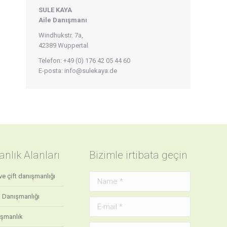
SULE KAYA
Aile
Danışmanı
Windhukstr. 7a,
42389 Wuppertal
Telefon: +49 (0) 176 42 05 44 60
E-posta: info@sulekaya.de
nlık Alanları
Bizimle irtibata geçin
 ve çift danışmanlığı
Name *
i Danışmanlığı
E-mail *
ışmanlık
Message