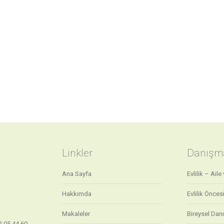
Linkler
Danışma
Ana Sayfa
Evlilik – Aile
Hakkımda
Evlilik Önces
Makaleler
Bireysel Dan
2 05 44 60