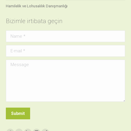
Hamilelik ve Lohusalılık Danışmanlığı
Bizimle irtibata geçin
Name *
E-mail *
Message
Submit
Find us on: